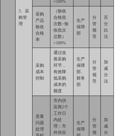
×100%
3、采
（验收
采购
购管
合格批
分
百
产品
生产
理
次数÷验
管
分
验收
保障
收批次
领
比
合格
部
总数）
导
法
率
×100%
通过改
善采购
生产
分
加
采购
环节，
保障
管
减
成本
有效降
部、
领
分
控制
低采购
财务
导
法
成本的
部
额度
市内供
应商2个
工作日
质量
内处
分
加
问题
生产
理；市
管
减
处理
保障
外供应
领
分
及时
部