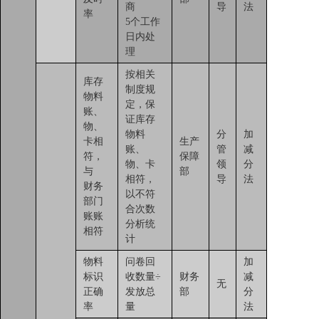
商
导
法
率
5个工作
日内处
理
按相关
库存
制度规
物料
定，保
账、
证库存
物、
物料
分
加
卡相
生产
账、
管
减
符，
保障
物、卡
领
分
与
部
相符，
导
法
财务
以不符
部门
合次数
账账
分析统
相符
计
物料
问卷回
加
标识
收数量÷
财务
减
无
正确
发放总
部
分
率
量
法