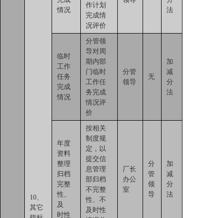
作计划
情况
法
完成情
况评价
分管领
导对周
临时
期内部
加
工作
门临时
分管
减
任务
无
工作任
领导
分
完成
务完成
法
情况
情况评
价
按相关
制度规
年度
定，以
资料
提交信
整理
分
加
息管理
厂长
归档
管
减
部归档
办公
完整
领
分
不完整
室
性、
导
法
10、
性、不
及
其它
及时性
时性
指标