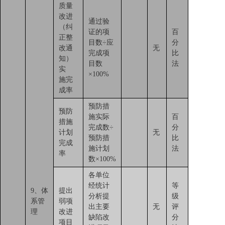
质量
改进
通过验
（纠
证的项
百
正整
目数÷应
分
改通
无
完成项
比
知）
目数
法
实
×100%
施完
成率
预防措
预防
施实际
百
措施
完成数÷
分
计划
无
预防措
比
完成
施计划
法
率
数×100%
各单位
经统计
等
9、体
提出
分析提
级
系管
弱项
出主要
无
评
理
改进
缺陷改
分
项目