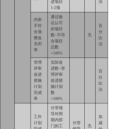
进项目
法
1-2项
通过验
内审
证认可
不符
百
的项目
合项
分
数÷不符
无
整改
比
合项目
关闭
法
总数
率
×100%
管理
实际改
评审
进数÷管
百
改进
理评审
分
措施
改进措
比
计划
施计划
法
完成
数
率
×100%
分管领
导对周
工作
加
期内部
计划
分管
减
门的工
无
完成
领导
分