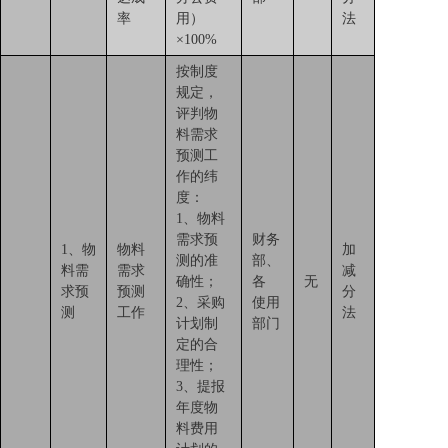
率
用）
法
×100%
按制度
规定，
评判物
料需求
预测工
作的纬
度：
1、物料
需求预
财务
1、物
物料
加
测的准
部、
料需
需求
减
确性；
各
无
求预
预测
分
2、采购
使用
测
工作
法
计划制
部门
定的合
理性；
3、提报
年度物
料费用