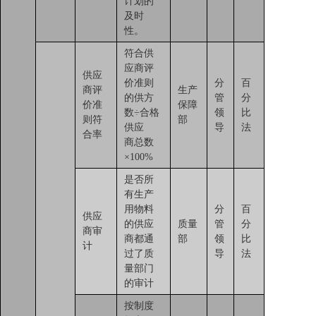
计划的
及时
性。
符合供
应商评
供应
价准则
分
百
商评
生产
的供方
管
分
价准
保障
数÷合格
领
比
则符
部
供应
导
法
合率
商总数
×100%
是否所
有生产
用物料
分
百
供应
的供应
质量
管
分
商审
商都通
部
领
比
计
过了质
导
法
量部门
的审计
按制度