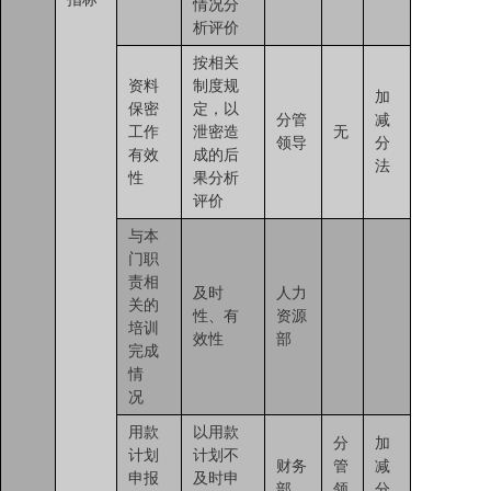
情况分
析评价
按相关
资料
制度规
加
保密
定，以
分管
减
工作
泄密造
无
领导
分
有效
成的后
法
性
果分析
评价
与本
门职
责相
及时
人力
关的
性、有
资源
培训
效性
部
完成
情
况
用款
以用款
分
加
计划
计划不
财务
管
减
申报
及时申
部
领
分