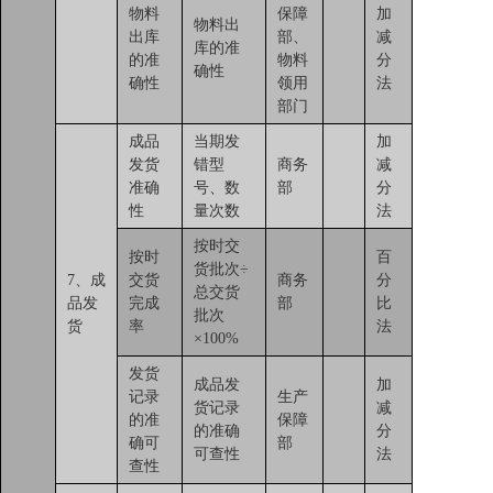
物料
保障
加
物料出
出库
部、
减
库的准
的准
物料
分
确性
确性
领用
法
部门
成品
当期发
加
发货
错型
商务
减
准确
号、数
部
分
性
量次数
法
按时交
按时
百
货批次÷
7、成
交货
商务
分
总交货
品发
完成
部
比
批次
货
率
法
×100%
发货
成品发
加
记录
生产
货记录
减
的准
保障
的准确
分
确可
部
可查性
法
查性