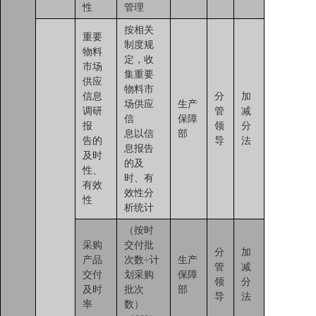
性
管理
按相关
重要
制度规
物料
定，收
市场
集重要
供应
物料市
信息
分
加
场供应
生产
调研
管
减
信
保障
报
领
分
息以信
部
告的
导
法
息报告
及时
的及
性、
时、有
有效
效性分
性
析统计
（按时
采购
交付批
分
加
产品
次数÷计
生产
管
减
交付
划采购
保障
领
分
及时
批次
部
导
法
率
数）