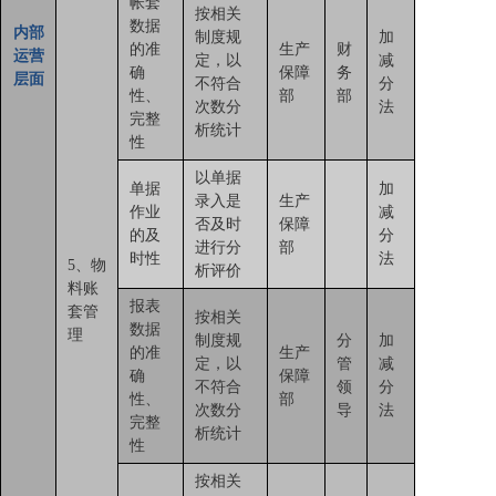
帐套
按相关
数据
内部
制度规
加
的准
生产
财
运营
定，以
减
确
保障
务
层面
不符合
分
性、
部
部
次数分
法
完整
析统计
性
以单据
单据
加
录入是
生产
作业
减
否及时
保障
的及
分
进行分
部
时性
法
5、物
析评价
料账
报表
套管
按相关
数据
理
制度规
分
加
的准
生产
定，以
管
减
确
保障
不符合
领
分
性、
部
次数分
导
法
完整
析统计
性
按相关