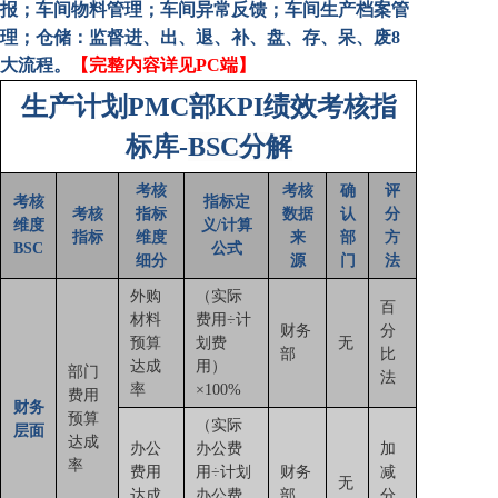
报；车间物料管理；车间异常反馈；车间生产档案管
降本增效
理；仓储：监督进、出、退、补、盘、存、呆、废8
大流程。
【完整内容详见PC端】
联系我们
生产计划PMC部KPI绩效考核指
标库
-
BSC分解
考核
考核
确
评
考核
指标定
考核
指标
数据
认
分
维度
义/计算
指标
维度
来
部
方
BSC
公式
细分
源
门
法
外购
（实际
百
材料
费用÷计
财务
分
预算
划费
无
部
比
达成
用）
部门
法
率
×100%
费用
财务
预算
（实际
层面
达成
办公
办公费
加
率
费用
用÷计划
财务
减
无
达成
办公费
部
分