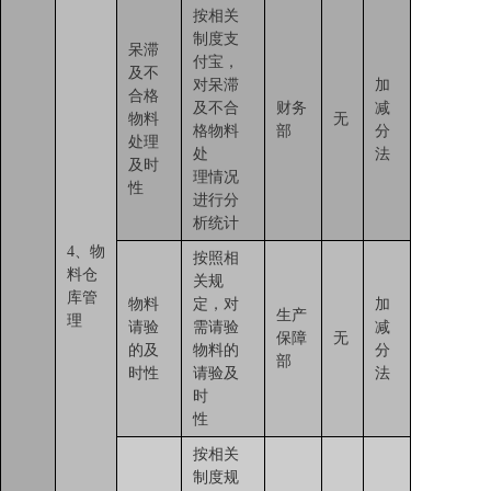
按相关
制度支
呆滞
付宝，
及不
对呆滞
加
合格
及不合
财务
减
物料
无
格物料
部
分
处理
处
法
及时
理情况
性
进行分
析统计
4、物
按照相
料仓
关规
库管
物料
定，对
加
生产
理
请验
需请验
减
保障
无
的及
物料的
分
部
时性
请验及
法
时
性
按相关
制度规