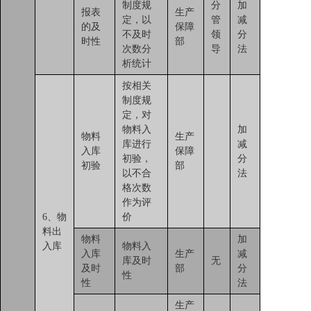
制度规
分
加
报表
生产
定，以
管
减
的及
保障
不及时
领
分
时性
部
次数分
导
法
析统计
按相关
制度规
定，对
物料入
加
物料
生产
库进行
减
入库
保障
初验，
分
初验
部
以不合
法
格次数
作为评
6、物
价
料出
物料
加
入库
物料入
入库
生产
减
库及时
无
及时
部
分
性
性
法
生产