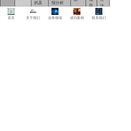
的及
报分析
导
法
时性
评价
首页
关于我们
业务领域
成功案例
联系我们
接受民
主测评
的相关
人
内部
加
单位对
力
客户
减
被测评
资
满意
分
单位所
源
度
法
提供服
部
客户
务的满
客户
满意
意度
层面
度
顾客投
诉规定
外部
相
百
时间完
客户
关
分
成数÷顾
满意
部
比
客投诉
度
门
法
总数
×100%
部门
部门培
百
培训
训实际
人力