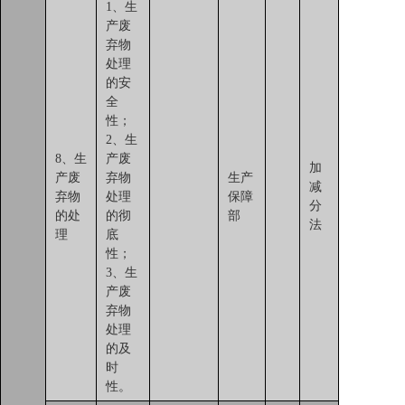
1、生
产废
弃物
处理
的安
全
性；
2、生
8、生
产废
加
产废
弃物
生产
减
弃物
处理
保障
分
的处
的彻
部
法
理
底
性；
3、生
产废
弃物
处理
的及
时
性。