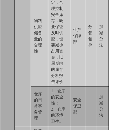
定，合
理控制
安全库
物料
存，既
供应
要保证
分
加
生产
储备
及时供
管
减
保障
量的
应，也
领
分
部
合理
要减少
导
法
性
占用资
金，以
周期内
的库存
分析报
告评价
1、仓库
仓库
的安全
加
的日
安全
性；
减
常事
保卫
2、仓库
分
务管
部
的环境
法
理
卫生。