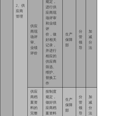
规定，
2、供
进行供
应商
应商现
管理
场评审
和业绩
供应
评
商现
分
加
价，做
生产
场评
管
减
好相关
保障
审、
领
分
记录，
部
业绩
导
法
并进行
评价
相应的
供应商
筛选、
维护、
替换工
作
供应
按制度
商档
规定，
分
加
生产
案资
做好供
管
减
保障
料的
应商档
领
分
部
完整
案资料
导
法