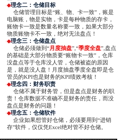
理念二
：仓储目标
◆
降本增效
仓储管理目标是“账、物、卡一致”，账是
电脑账，物是实物，卡是每种物质的存卡，
联系我们
账物卡一致是数量名称要一致，如果大部分
物质账物卡不一致，绝对无法盘点！
理念三
：仓储盘点
◆
仓储必须做到“
月度抽盘
”,“
季度全盘
”,盘点
的基础是大部分物质要“账物卡一致”，仓库
没盘点等于仓库没人管，仓储被盗的原因
是，就是没人盘！月度抽盘季度全盘即是仓
管员的KPI也是财务的KPI绩效考核！
理念四：财务职责
◆
仓储不属于财务管，但是盘点是财务的职
责！仓库数据不准确不是财务的责任，而没
盘点是财务的问题！
理念五：仓储软件
◆
企业如果想管好仓储，必须要用到“进销
存”软件，仅仅凭Excel绝对管不好仓储。