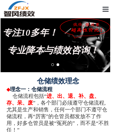
首页
专注10多年！
关于我们
管理咨询案例
专业降本与绩效咨询！
KPI绩效考核
薪酬设计咨询
仓储绩效理念
营销绩效咨询
理念一
：仓储流程
◆
仓储流程包括“
进、出、退、补、盘、
生产绩效咨询
存、呆、废
”，各个部门必须遵守仓储流程,
尤其是生产和销售，任何一个部门不遵守仓
仓储绩效咨询
储流程，再“厉害”的仓管员都发放不了作
用，好多仓管员是被“冤死的”，而不是“不胜
文化绩效咨询
任！”