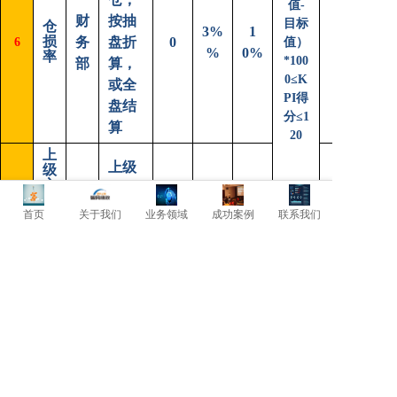
值-
财
按抽
目标
仓
3%
1
损
务
盘折
0
6
值）
%
0%
率
*100
部
算，
0≤K
或全
PI得
盘结
分≤1
算
20
上
上级
级
交
交办
直
办
事项
首页
关于我们
业务领域
成功案例
联系我们
未
接
1
未及
0
2
7
及
上
0%
时完
时
级
成的
完
数量
成
合计
绩效面谈该进内容：