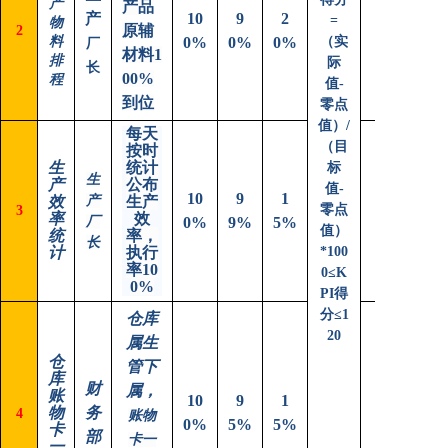
产
产品
产
10
9
2
=
物
原辅
2
料
0%
0%
0%
（实
厂
材料1
排
际
长
00%
程
值-
到位
零点
值）/
每天
（目
按时
生
统计
标
生
产
公布
值-
10
9
1
效
产
生产
零点
3
率
效
厂
0%
9%
5%
值）
统
率，
长
计
执行
*100
率10
0
≤K
0%
PI得
分≤1
仓库
20
属生
仓
管下
库
财
属，
账
10
9
1
物
务
4
账物
0%
5%
5%
卡
部
卡一
一