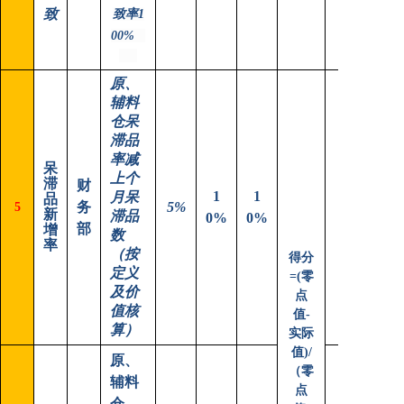
致
致率1
00%
原、
辅料
仓呆
滞品
率减
呆
上个
滞
财
1
1
月呆
品
务
5%
5
新
滞品
0%
0%
部
增
数
率
（按
得分
定义
=(零
及价
点
值核
值-
算）
实际
值)/
原、
（零
辅料
点
仓，