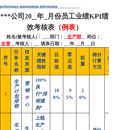
降本增效
performance management information
***
公司20
年
月份员工业绩KPI绩
联系我们
效考核表（
例表
）
姓名(被考核人)：
部门：
生产部
岗位：
生管
考核人：
填表日期：
年
月
日
任
信
实
关键
目
零
得分
序
务
息
权
际
绩效
标
点
计算
号
名
来
重
完
指标
值
值
方法
称
源
成
100%
生
营
产
执
销
10
9
2
计
行“排
1
划
0%
5%
0%
中
程规
排
心
程
则”
上线
生
生产
生
得分