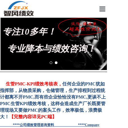
首页
专注10多年！
关于我们
管理咨询案例
专业降本与绩效咨询！
KPI绩效考核
薪酬设计咨询
营销绩效咨询
生管PMC-KPI绩效考核表
，
任何企业的PMC犹如
指挥部，从物质采购，仓储管理，生产排程到过程统
生产绩效咨询
计都离不开PMC,而有些企业恰恰没有PMC,更谈不上
PMC生管KPI绩效考核，这样会造成生产厂长既要管
仓储绩效咨询
理现场又要做PMC的案头工作，效率极低，浪费极
大！
【完整内容详见PC端】
文化绩效咨询
****
公司绩效管理咨询资料 ****Company