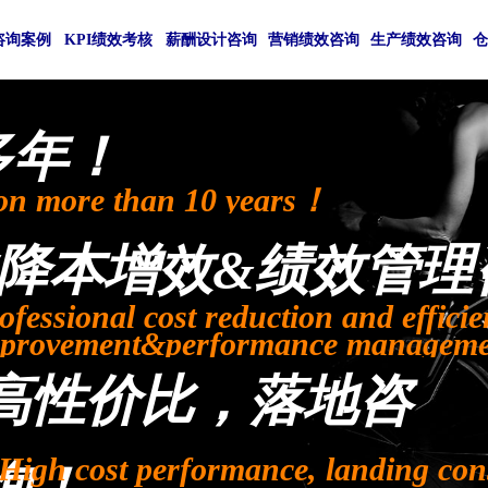
咨询案例
KPI绩效考核
薪酬设计咨询
营销绩效咨询
生产绩效咨询
多年！
on more than 10 years！
降本增效&绩效管理
ofessional cost reduction and effici
provement&performance managemen
高性价比，落地咨
High cost performance, landing con
询！