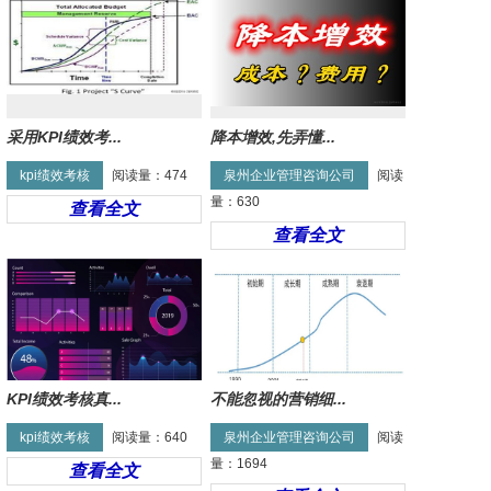
降本增效
联系我们
采用KPI绩效考...
降本增效,先弄懂...
kpi绩效考核
阅读量：474
泉州企业管理咨询公司
阅读
量：630
查看全文
查看全文
KPI绩效考核真...
不能忽视的营销细...
kpi绩效考核
阅读量：640
泉州企业管理咨询公司
阅读
量：1694
查看全文