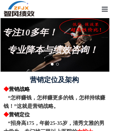
首页
专注10多年！
关于我们
管理咨询案例
专业降本与绩效咨询！
KPI绩效考核
薪酬设计咨询
营销定位及架构
营销绩效咨询
◆
营销战略
“怎样赚钱，怎样赚更多的钱，怎样持续赚
生产绩效咨询
钱！”这就是营销战略。
仓储绩效咨询
◆
营销定位
“招身高175，年龄25-35岁，清秀文雅的男
文化绩效咨询