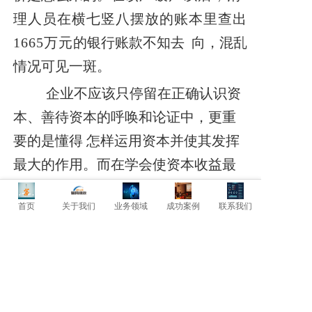
理人员在横七竖八摆放的账本里查出
1665万元
的银行账款不知去
向，混乱
情况可见一斑。
企业不应该只停留在正确认识资
本、善待资本的呼唤和论证中，更重
要的是懂得 怎样运用资本并使其发挥
最大的作用。而在学会使资本收益最
大化的漫漫征程上，财
务管理就是企
首页
关于我们
业务领域
成功案例
联系我们
业极为重要的第一课。
上一篇: 打造企业的核心竞争技术与品牌！
下一篇: 企业管理者必须懂财务，懂账目！