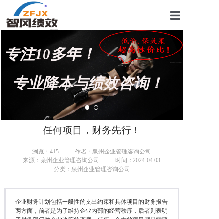
首页
专注10多年！
关于我们
管理咨询案例
专业降本与绩效咨询！
KPI绩效考核
薪酬设计咨询
任何项目，财务先行！
营销绩效咨询
浏览：
415
作者：泉州企业管理咨询公司
来源：泉州企业管理咨询公司
时间：2024-04-03
生产绩效咨询
分类：泉州企业管理咨询公司
仓储绩效咨询
企业财务计划包括一般性的支出约束和具体项目的财务报告
文化绩效咨询
两方面，前者是为了维持企业内部的经营秩序，后者则表明