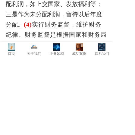
配利润，如上交国家、发放福利等；
三是作为未分配利润，留待以后年度
分配。
(4)
实行财务监督，维护财务
纪律。财务监督是根据国家和财
务局
的有关政策、
法令，借助价值形式对
首页
关于我们
业务领域
成功案例
联系我们
企业活动所进行的控制和利润，其目
的在于执行国家财经纪
律，促进企业
规范经营。
上一篇: 任何项目，财务先行！
下一篇: 留住人才，防止财富外溢！
暂时还没有评论，当第一个评论者吧！