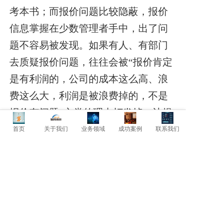
考本书；而报价问题比较隐蔽，报价
信息掌握在少数管理者手中，出了问
题不容易被发现。如果有人、有部门
去质疑报价问题，往往会被“报价肯定
是有利润的，公司的成本这么高、浪
费这么大，利润是被浪费掉的，不是
报价有问题”之类的理由打发掉，让提
出质疑的人士没有办法再追问下去。
首页
关于我们
业务领域
成功案例
联系我们
上一篇: 降本增效必须要设立品管部！
下一篇: 周例会与降本增效关系！
暂时还没有评论，当第一个评论者吧！