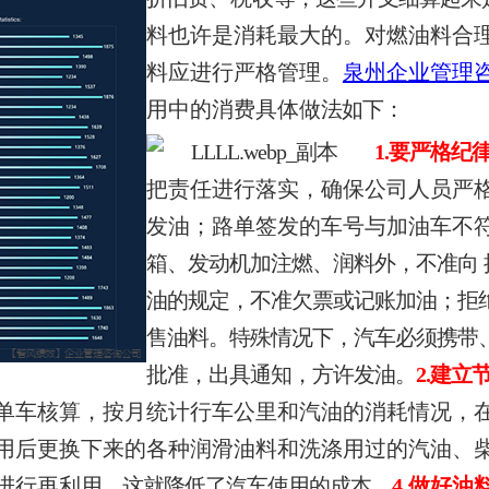
料也许是消耗最大的。对燃油料合
料应进行严格管理。
泉州企业管理
用中的消费具体做
法如下：
1.要严格纪
把责任进行落实，确保公司人员严
发油；路单签发的车号与加油车不
箱、发动机加注燃、润料外，不准向
油的规定，不准欠票或记账加油；拒
售油料。特殊情况下，汽车必须携带
批准，出具通知，方许发油。
2.建立
单车
核算，按月统计行车公里和汽油的消耗情况，在定
用后更换下来的各种润滑油料和洗涤用过的汽油、
进行再利
用，这就降低了汽车使用的成本。
4.做好油