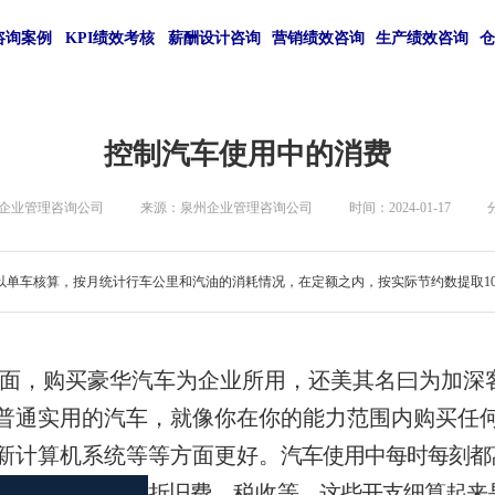
咨询案例
KPI绩效考核
薪酬设计咨询
营销绩效咨询
生产绩效咨询
控制汽车使用中的消费
企业管理咨询公司
来源：泉州企业管理咨询公司
时间：2024-01-17
单车核算，按月统计行车公里和汽油的消耗情况，在定额之内，按实际节约数提取10
面，购买豪华汽车为企业所用，还美
其名曰为加深
普通实
用的汽车，就像你在你的能力范围内购买任
新计算机系统等等方面更好。
汽车使用中每时每刻都
折旧费
、税收
等，
这些开支细算起来