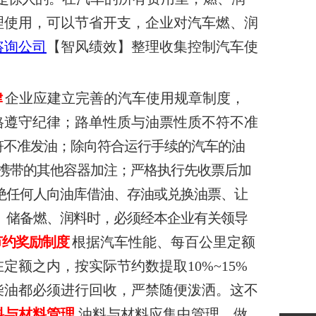
理使用，可
以节省开支，企业对汽车燃、润
咨询公司
【智风绩效】整理收集控制汽车使
律
企业应建立完善的汽车使用规章制度，
格遵守纪律；路单性质与油票性质不符不准
符不准发油；除向符合运行手续的汽车的油
携带的其他容器加注；严格执行先收票后加
绝任何人向油库借油、存油或兑换油票、让
、储备燃、润料时，必须经本企业有关领导
节约奖励制度
根据汽车性能、每百公里定额
额之内，按实际节约数提取10%~15%
柴油都必须进
行回收，严禁随便泼洒。这不
料与材料管理
油料与材料应集中管理，做