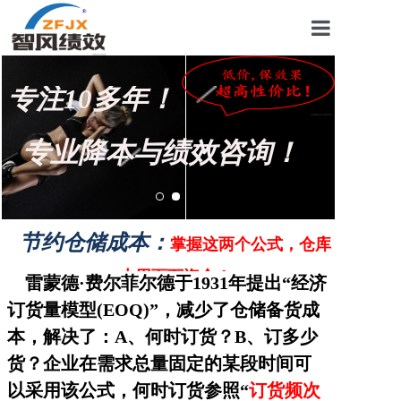
首页
专注10多年！
关于我们
管理咨询案例
专业降本与绩效咨询！
KPI绩效考核
薪酬设计咨询
节约仓储成本：
掌握这两个公式，仓库
营销绩效咨询
少用百万资金！
雷蒙德·费尔菲尔德于1931年提出“
经济
生产绩效咨询
订货量模型(EOQ)”，
减少了仓储备货成
本，解决了：A、何时订货？B、订多少
仓储绩效咨询
货？企业在需求总量固定的某段时间可
文化绩效咨询
以采用该公式，何时订货参照“
订货频次