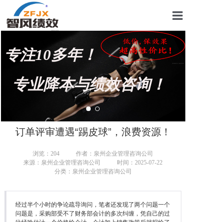
首页
专注10多年！
关于我们
管理咨询案例
专业降本与绩效咨询！
KPI绩效考核
薪酬设计咨询
订单评审遭遇“踢皮球”，浪费资源！
营销绩效咨询
浏览：
204
作者：泉州企业管理咨询公司
来源：泉州企业管理咨询公司
时间：2025-07-22
生产绩效咨询
分类：泉州企业管理咨询公司
仓储绩效咨询
经过半个小时的争论疏导询问，笔者还发现了两个问题一个
文化绩效咨询
问题是，采购部受不了财务部会计的多次纠缠，凭自己的过