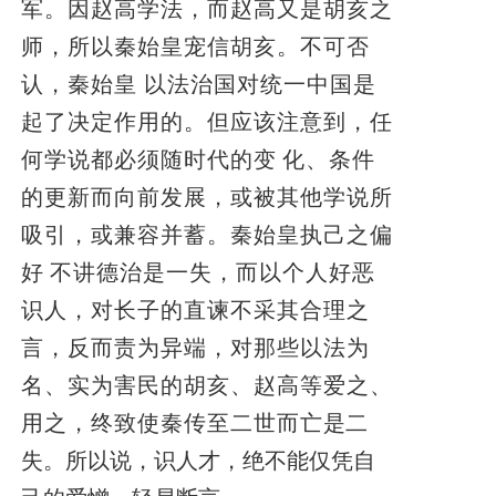
军。因赵高学法，而赵高又是胡亥之
师，所以秦始皇宠信胡亥。不可否
认，秦始皇 以法治国对统一中国是
起了决定作用的。但应该注意到，任
何学说都必须随时代的变
化、条件
的更新而向前发展，或被其他学说所
吸引，或兼容并蓄。秦始皇执己之偏
好
不讲德治是一失，而以个人好恶
识人，对长子的直谏不采其合理之
言，反而责为异端，对那些以法为
名、实为害民的胡亥、赵高等爱之、
用之，终致使秦传至二世而亡
是二
失。所以说，识人才，绝不能仅凭自