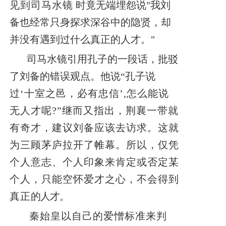
见到司马水镜
时竟无端埋怨说"我刘
备也经常只身探求深谷中的隐贤，却
并没有遇到过什么真正的人才。"
司马水镜引用孔子的一段话，批驳
了刘备的错误观点。他说“
孔子说
过‘十室之邑，必有忠信’,怎么能说
无人才呢?”继而又指出，荆襄一带就
有奇才，建议刘备应该去访求。这就
为三顾茅庐拉开了帷幕。所以，仅凭
个人意志、个人印象来肯定或否定某
个人，只能空怀爱才之心，不会得到
真正
的人才。
秦始皇以自己的爱憎标准来判