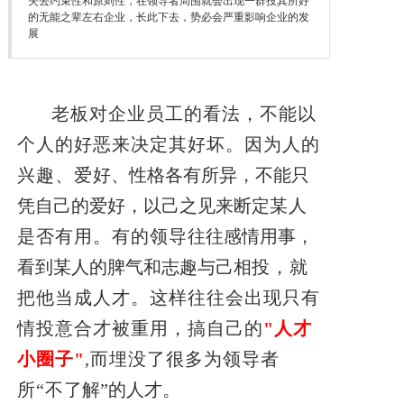
失去约束性和原则性，在领导者周围就会出现一群投其所好
降本增效
的无能之辈左右企业，长此下去，势必会严重影响企业的发
展
联系我们
老板对企业员工的看法，不能以
个人的好恶来决定其好坏。因为人的
兴趣、爱
好、性格各有所异，不能只
凭自己的爱好，以己之见来断定
某人
是否有用。有的领导
往往感情用事，
看到某人的脾气和志趣与己相
投，就
把他当成人才。这样往往会出现只有
情投意合才被重用，搞自己的
"人才
小圈子"
,而埋没了很多为领导者
所“不
了解”的人才。