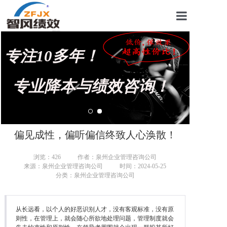
首页
专注10多年！
关于我们
管理咨询案例
专业降本与绩效咨询！
KPI绩效考核
薪酬设计咨询
偏见成性，偏听偏信终致人心涣散！
营销绩效咨询
浏览：
426
作者：泉州企业管理咨询公司
来源：泉州企业管理咨询公司
时间：2024-05-25
生产绩效咨询
分类：泉州企业管理咨询公司
仓储绩效咨询
从长远看，以个人的好恶识别人才，没有客观标准，没有原
文化绩效咨询
则性，在管理上，就会随心所欲地处理问题，管理制度就会