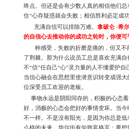
终点。但还是会有少数人真的相信他们总
住“心存疑惑就会失败；相信胜利必定成
充满自信可以排除万难。
拿破仑
·希
的自信心去推动你的成功之轮时，你便可
种感受，失败的折磨是痛的，但又不能
了荆棘。那为什么说员工总是喜欢充满
自
不“信”任自己“心”灵力量的人不懂爱护
当信心融会在思想里
使潜意识转变成强大
位深受员工欢迎的老板。
事物永远是阴阳同存的，积极的心态
好，消极的心态会把好的事情变坏。当今
不一样。不是没有阳光，是因为你总是低
么样的未来。华尔街
有句致富格言：要想