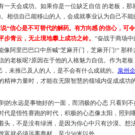
有一天会成功。如果你是一位缺乏自信
的老板，那
功。相信自己能移山的人，会成就事业认为自己不能
尔说“信心是不可替
代的解药。有方向感
的信心，可令
平步青云，无止境地攀上成功之岭。
”奋战于商场
像阿里巴巴口中所喊"芝麻开门，芝麻开门!"
那样
信的老板呢?原因在于他的人格魅力自信。
作为老板
自己，未推己及人的人，是不会有什么成就的。
泉州
的精神力量时，才能在无限智慧的领域内促成成功
看到的永远是事物好的一面，而消极的心态
只看到不
时代是悟性赛跑的时代，积极的心态像太阳，照到
着头，不是没有绿洲，是因为你心中只有沙漠。想
致富就必须远离蠢材，至少50米以外。