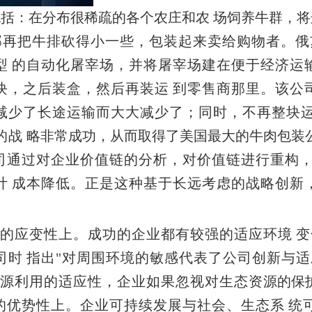
包括：在分布
很稀疏的各个农庄和农
场饲养牛群，将
部再把牛排砍得小一些，包装起来卖给购物者。俄
型
的自动化屠宰场，并将屠宰场建在便于经济运
块，之后装盒，然后再装运
到零售商那里。该公
减少了长途运输而大大减少了；同时，不再整块
的战
略非常成功，从而取得了美国最大的牛肉包装
司通过对企业价值链的分析，对价值链进行重构
计
成本降低。正是这种基于长远考虑的战略创新
的应变性上。成功的企业都有较强的适应环境
变
司时
指出"对周围环境的敏感代表了公司创新与
资源利用的适应性，企业如果忽视对生态资
源的保
的优势性上。企业可持续发展与社会、生态系
统