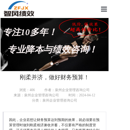
首页
专注10多年！
关于我们
管理咨询案例
专业降本与绩效咨询！
KPI绩效考核
薪酬设计咨询
刚柔并济，做好财务预算！
营销绩效咨询
浏览：
406
作者：泉州企业管理咨询公司
来源：泉州企业管理咨询公司
时间：2024-04-12
生产绩效咨询
分类：泉州企业管理咨询公司
仓储绩效咨询
因此，企业若想让财务预算达到预期的效果，就必须要在预
文化绩效咨询
算管理时做到刚柔相济兼收并蓄，不仅要有严格的制度管