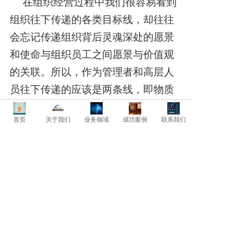
在组织经营过程中我们很容易看到
组织往下传递的各类目标线，却往往
会忘记传递组织背后灵魂深处的愿景
和使命与组织员工之间愿景与价值观
的关联。所以，作为管理者和高层人
员往下传递的应该是两条线，即物质
的目标线和精神的愿景线。只有这
首页
关于我们
业务领域
成功案例
联系我们
样，企业的整个目标才是带着愿景、
有价值意义的目标体系。关于目标体
系，我们需要注意两个方面:一、目标
不是单一的目标;二、目标背后的愿景
和意义对组织十分重要。