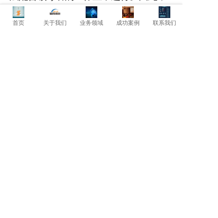
聪明的领导者都懂得为自己培养得力助
首页
关于我们
业务领域
成功案例
联系我们
手。要知道，在下属能力提
升的同时，
也代表着企业利润的上升。
上一篇: 保持人手紧张，保证工作业绩
下一篇: 员工缺勤代价高
暂时还没有评论，当第一个评论者吧！
发表评论