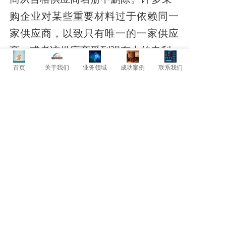
购企业对某些重要材料过于依赖同一
家供应商，以致只有唯一的一家供
应
商，或者该供应商受到强有力的专利
保护，任何其他商家都不能生产同类
首页
关于我们
业务领域
成功案例
联系我们
产品，或
许采购企业已被"套住",因为
另寻门路不划算，陷于进退维谷的两
难境地。这时供应商往往能左右采购
价格，对采购企业施加极大的影响，
使采购企业已落人供应
商垄断供货的
控制之中。这时采购企业应采取积极
的
反垄断措施，摆脱供应商的控制。