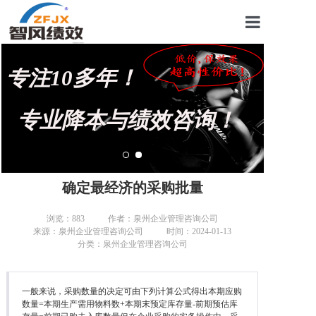
首页
专注10多年！
关于我们
管理咨询案例
专业降本与绩效咨询！
KPI绩效考核
薪酬设计咨询
确定最经济的采购批量
营销绩效咨询
浏览：
883
作者：泉州企业管理咨询公司
来源：泉州企业管理咨询公司
时间：2024-01-13
生产绩效咨询
分类：泉州企业管理咨询公司
仓储绩效咨询
一般来说，采购数量的决定可由下列计算公式得出本期应购
文化绩效咨询
数量=本期生产需用物料数+本期末预定库存量-前期预估库