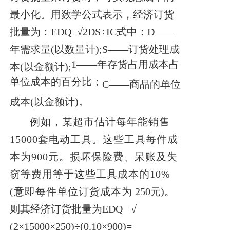
最小化。
用数学公式表示，经济订货
批量为：
EDQ=√2DS÷IC
式中：D——
年需求量(以数量计);S——订货处理成
1——年存货占用成本占
本(以金额计);
单位成本的百分比；
C——商品的单位
成本(以金额计)。
例如，某超市估计每年能销售
15000套电动工具。这些工具每件成
本为900元。损坏保险费、呆账及失
窃等费用等于这些工具成本的10%
(意即每件单位订货成本为
250元)。
则其经济订货批量为
EDQ=
√
(2×15000×250)÷(0.10×900)=