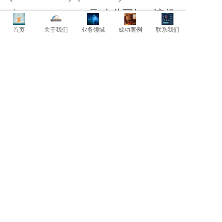
√7500000÷90=289(元)
由此可知，该超
市的最优经济订货批量为289元。考
首页
关于我们
业务领域
成功案例
联系我们
虑到需求、价格上涨、数量折扣及可
变的订货成本等方面的变化，必须经
常修订
EDQ
公式，具体可参见相关
书籍。
上一篇: 领导者的责任感不可或缺
下一篇: 建立合理的组织体系！
暂时还没有评论，当第一个评论者吧！
发表评论