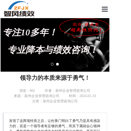
首页
专注10多年！
关于我们
管理咨询案例
专业降本与绩效咨询！
KPI绩效考核
薪酬设计咨询
领导力的本质来源于勇气！
营销绩效咨询
浏览：
862
作者：泉州企业管理咨询公司
来源：泉州企业管理咨询公司
时间：2024-01-10
生产绩效咨询
分类：泉州企业管理咨询公司
仓储绩效咨询
发现了这两项特质之后，让杜鲁门明白了勇气乃是具有感染
文化绩效咨询
力的，若是一个领导者有足够的勇气，而其下属就会心领神