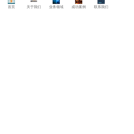
质，树立员工的责任心
与使命感，使
首页
关于我们
业务领域
成功案例
联系我们
员工个人和团队精神面
貌焕然一新，
工作面貌发生质的改变，有效地提高
员工士气，而且能够让员工很好地融
入企业，自觉地维护企业良好的社会
形象，形成员工和企业共同成长、共
同发展的
良好氛围。
良好的培训体系，
有利于增强企业综
合竞争力。未来企业的竞争力很
大程
度上取决
于企业学习的能力，而企业
学习能力体现在从业人员身上。良好
的培训体系根据企业的具体需求有针
对性地设置相应的培训内容，提高员